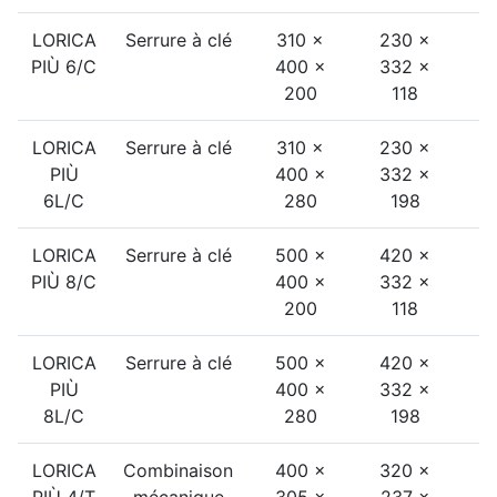
LORICA
Serrure à clé
310 ×
230 ×
2
PIÙ 6/C
400 ×
332 ×
200
118
LORICA
Serrure à clé
310 ×
230 ×
2
PIÙ
400 ×
332 ×
6L/C
280
198
LORICA
Serrure à clé
500 ×
420 ×
3
PIÙ 8/C
400 ×
332 ×
200
118
LORICA
Serrure à clé
500 ×
420 ×
3
PIÙ
400 ×
332 ×
8L/C
280
198
LORICA
Combinaison
400 ×
320 ×
2
PIÙ 4/T
mécanique
305 ×
237 ×