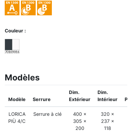
Couleur :
Modèles
Dim.
Dim.
Modèle
Serrure
Extérieur
Intérieur
Po
LORICA
Serrure à clé
400 ×
320 ×
2
PIÙ 4/C
305 ×
237 ×
200
118