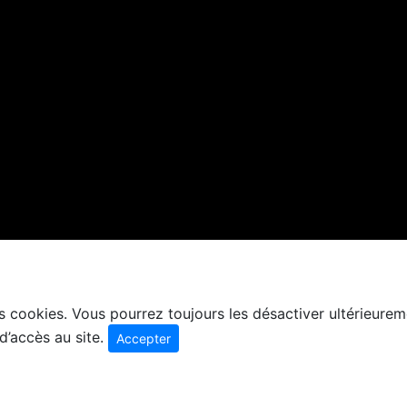
 des cookies. Vous pourrez toujours les désactiver ultérieu
d’accès au site.
Accepter
re SA - Rue Dizerens 11 - 1205 Genève - Tel. 022 809 56 