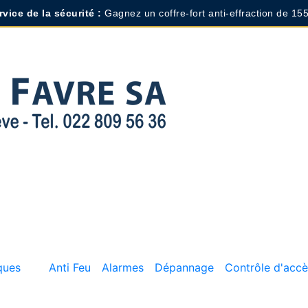
vice de la sécurité :
Gagnez un coffre-fort anti-effraction de 155
ques
Anti Feu
Alarmes
Dépannage
Contrôle d'accè