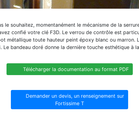
vous le souhaitez, momentanément le mécanisme de la serru
 avez confié votre clé F3D. Le verrou de contrôle est parti
pot métallique toute hauteur peint époxy blanc ou marron. L
rni. Le bandeau doré donne la dernière touche esthétique à 
Télécharger la documentation au format PDF
Demander un devis, un renseignement sur
Fortissime T