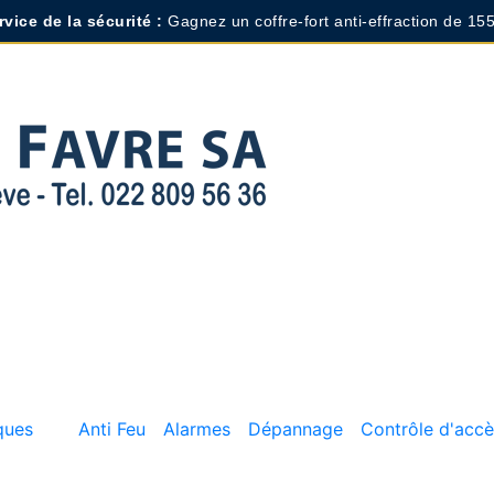
vice de la sécurité :
Gagnez un coffre-fort anti-effraction de 155
ques
Anti Feu
Alarmes
Dépannage
Contrôle d'accè