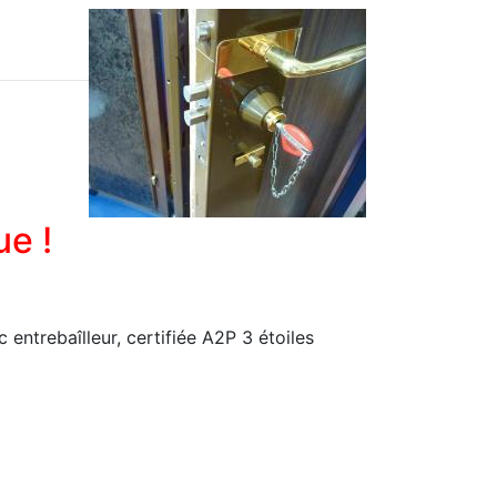
ue !
entrebaîlleur, certifiée A2P 3 étoiles