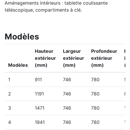
Aménagements intérieurs : tablette coulissante
téléscopique, compartiments à clé.
Modèles
Hauteur
Largeur
Profondeur
Ha
extérieur
extérieur
extérieur
in
Modèles
(mm)
(mm)
(mm)
(
1
911
746
780
56
2
1191
746
780
84
3
1471
746
780
11
4
1941
746
780
15