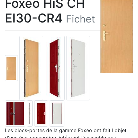
Foxeo HiS CH
EI30-CR4
Fichet
Les blocs-portes de la gamme Foxeo ont fait l'objet
d'une éco-conception, intégrant l'ensemble des