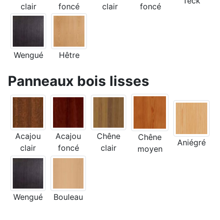
Teck
clair
foncé
clair
foncé
Wengué
Hêtre
Panneaux bois lisses
Acajou
Acajou
Chêne
Chêne
Aniégré
clair
foncé
clair
moyen
Wengué
Bouleau