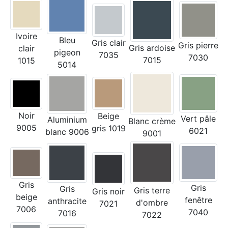
Ivoire
Bleu
Gris clair
Gris pierre
Gris ardoise
clair
pigeon
7035
7030
7015
1015
5014
Noir
Beige
Vert pâle
Aluminium
Blanc crème
9005
gris 1019
6021
blanc 9006
9001
Gris
Gris
Gris
Gris terre
Gris noir
beige
fenêtre
anthracite
d'ombre
7021
7006
7040
7016
7022