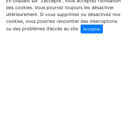
En cliquant sur ”J’accepte”, vous acceptez l’utilisation
des cookies. Vous pourrez toujours les désactiver
ultérieurement. Si vous supprimez ou désactivez nos
cookies, vous pourriez rencontrer des interruptions
ou des problèmes d’accès au site.
Accepter
© 2026 Coffre Clés Favre SA - Rue Dizerens 11 - 1205
Genève - Tel. 022 809 56 36 - Fax. 022 800 26 41