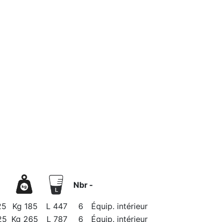
Nbr
-
25
Kg 185
L 447
6
Équip. intérieur
25
Kg 265
L 787
6
Équip. intérieur