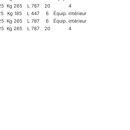
25
Kg 265
L 787
20
4
25
Kg 185
L 447
6
Équip. intérieur
25
Kg 265
L 787
6
Équip. intérieur
25
Kg 265
L 787
20
4