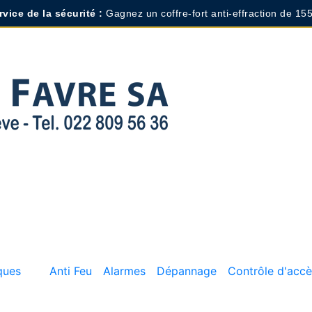
vice de la sécurité :
Gagnez un coffre-fort anti-effraction de 155
ques
Anti Feu
Alarmes
Dépannage
Contrôle d'accè